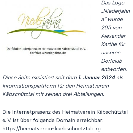
Das
Logo
„Nie
d
erjahn
a“ wurde
2011 von
Alexander
Karthe für
unseren
Dorfclub
entworfen.
D
iese Seite exsistiert seit dem
1. Januar 2024
als
Informationsplattform für den Heimatverein
Käbschütztal mit seinen drei Abteilungen.
Die Internetpräsenz des Heimatverein Käbschütztal
e. V. ist über folgende Domain erreichbar:
https://heimatverein-kaebschuetztal.org